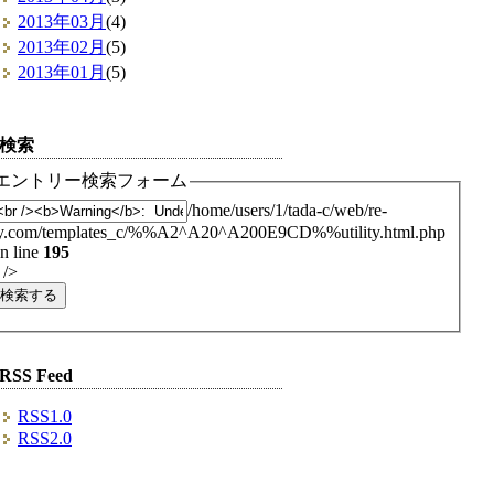
2013年03月
(4)
2013年02月
(5)
2013年01月
(5)
検索
エントリー検索フォーム
/home/users/1/tada-c/web/re-
y.com/templates_c/%%A2^A20^A200E9CD%%utility.html.php
n line
195
 />
RSS Feed
RSS1.0
RSS2.0