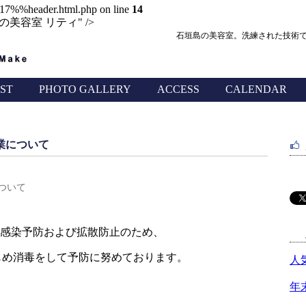
B17%%header.html.php on line
14
美容室 リティ" />
石垣島の美容室。洗練された技術
IST
PHOTO GALLERY
ACCESS
CALENDAR
業について
ついて
感染予防および拡散防止のため、
はじめ消毒をして予防に努めております。
人
年